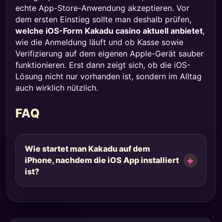
echte App-Store-Anwendung akzeptieren. Vor
dem ersten Einstieg sollte man deshalb prüfen,
welche iOS-Form Kakadu casino aktuell anbietet
,
wie die Anmeldung läuft und ob Kasse sowie
Verifizierung auf dem eigenen Apple-Gerät sauber
funktionieren. Erst dann zeigt sich, ob die iOS-
Lösung nicht nur vorhanden ist, sondern im Alltag
auch wirklich nützlich.
FAQ
Wie startet man Kakadu auf dem
iPhone, nachdem die iOS App installiert
ist?