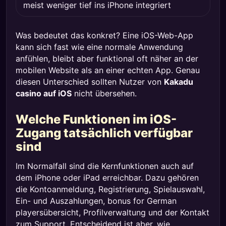
meist weniger tief ins iPhone integriert
Was bedeutet das konkret? Eine iOS-Web-App
kann sich fast wie eine normale Anwendung
anfühlen, bleibt aber funktional oft näher an der
mobilen Website als an einer echten App. Genau
diesen Unterschied sollten Nutzer von
Kakadu
casino auf iOS
nicht übersehen.
Welche Funktionen im iOS-
Zugang tatsächlich verfügbar
sind
Im Normalfall sind die Kernfunktionen auch auf
dem iPhone oder iPad erreichbar. Dazu gehören
die Kontoanmeldung, Registrierung, Spielauswahl,
Ein- und Auszahlungen,
bonus for German
players
übersicht, Profilverwaltung und der Kontakt
zum Support. Entscheidend ist aber, wie