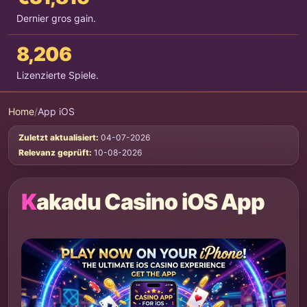
Dernier gros gain.
8,206
Lizenzierte Spiele.
Home
/
App iOS
Zuletzt aktualisiert:
04-07-2026
Relevanz geprüft:
10-08-2026
Kakadu Casino iOS App