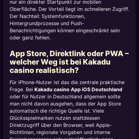
nur ein direkter Startpunkt zur mobilen
Oberfläche. Der Vorteil liegt im schnelleren Zugriff.
Der Nachteil: Systemfunktionen,
Hintergrundprozesse und Push-
Benachrichtigungen können eingeschränkt sein
oder ganz fehlen.
App Store, Direktlink oder PWA –
welcher Weg ist bei Kakadu
casino realistisch?
Für iPhone-Nutzer ist das die zentrale praktische
Frage. Bei
Kakadu casino App iOS Deutschland
oder für Nutzer in Deutschland allgemein sollte
man nicht davon ausgehen, dass der App Store
automatisch die richtige Quelle ist. Viele
Glücksspielmarken nutzen stattdessen
Direktzugriff über den Browser, weil Apple-
Richtlinien, regionale Vorgaben und interne