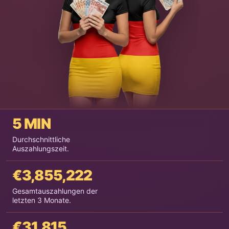
5 MIN
Durchschnittliche
Auszahlungszeit.
€3,855,222
Gesamtauszahlungen der
letzten 3 Monate.
€31,815