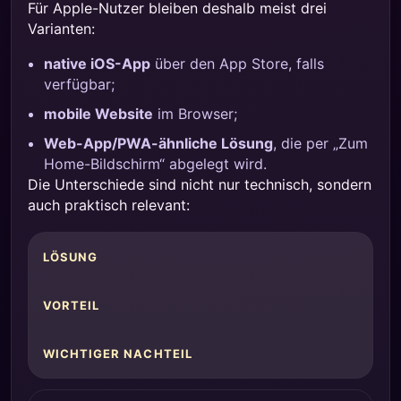
Für Apple-Nutzer bleiben deshalb meist drei
Varianten:
native iOS-App
über den App Store, falls
verfügbar;
mobile Website
im Browser;
Web-App/PWA-ähnliche Lösung
, die per „Zum
Home-Bildschirm“ abgelegt wird.
Die Unterschiede sind nicht nur technisch, sondern
auch praktisch relevant:
LÖSUNG
VORTEIL
WICHTIGER NACHTEIL