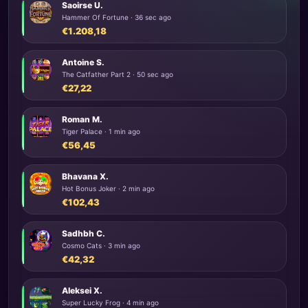
Saoirse U.
Hammer Of Fortune · 38 sec ago
€1.208,18
Antoine S.
The Catfather Part 2 · 52 sec ago
€27,22
Roman M.
Tiger Palace · 1 min ago
€56,45
Bhavana X.
Hot Bonus Joker · 2 min ago
€102,43
Sadhbh C.
Cosmo Cats · 3 min ago
€42,32
Aleksei X.
Super Lucky Frog · 4 min ago