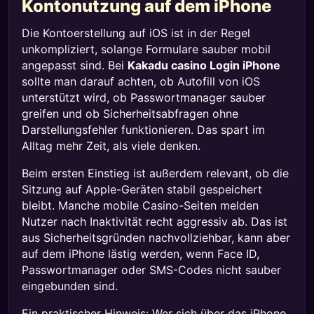
Kontonutzung auf dem iPhone
Die Kontoerstellung auf iOS ist in der Regel
unkompliziert, solange Formulare sauber mobil
angepasst sind. Bei
Kakadu casino Login iPhone
sollte man darauf achten, ob Autofill von iOS
unterstützt wird, ob Passwortmanager sauber
greifen und ob Sicherheitsabfragen ohne
Darstellungsfehler funktionieren. Das spart im
Alltag mehr Zeit, als viele denken.
Beim ersten Einstieg ist außerdem relevant, ob die
Sitzung auf Apple-Geräten stabil gespeichert
bleibt. Manche mobile Casino-Seiten melden
Nutzer nach Inaktivität recht aggressiv ab. Das ist
aus Sicherheitsgründen nachvollziehbar, kann aber
auf dem iPhone lästig werden, wenn Face ID,
Passwortmanager oder SMS-Codes nicht sauber
eingebunden sind.
Ein praktischer Hinweis: Wer sich über das iPhone