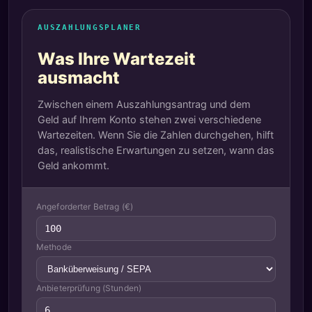
AUSZAHLUNGSPLANER
Was Ihre Wartezeit
ausmacht
Zwischen einem Auszahlungsantrag und dem
Geld auf Ihrem Konto stehen zwei verschiedene
Wartezeiten. Wenn Sie die Zahlen durchgehen, hilft
das, realistische Erwartungen zu setzen, wann das
Geld ankommt.
Angeforderter Betrag (€)
Methode
Anbieterprüfung (Stunden)