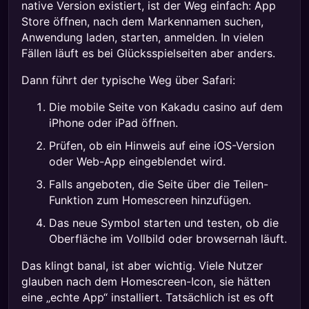
native Version existiert, ist der Weg einfach: App
Store öffnen, nach dem Markennamen suchen,
Anwendung laden, starten, anmelden. In vielen
Fällen läuft es bei Glücksspielseiten aber anders.
Dann führt der typische Weg über Safari:
Die mobile Seite von Kakadu casino auf dem
iPhone oder iPad öffnen.
Prüfen, ob ein Hinweis auf eine iOS-Version
oder Web-App eingeblendet wird.
Falls angeboten, die Seite über die Teilen-
Funktion zum Homescreen hinzufügen.
Das neue Symbol starten und testen, ob die
Oberfläche im Vollbild oder browsernah läuft.
Das klingt banal, ist aber wichtig. Viele Nutzer
glauben nach dem Homescreen-Icon, sie hätten
eine „echte App“ installiert. Tatsächlich ist es oft