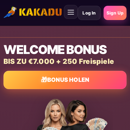
Log In
Sign Up
WELCOME BONUS
BIS ZU €7.000 + 250 Freispiele
🎁
BONUS HOLEN