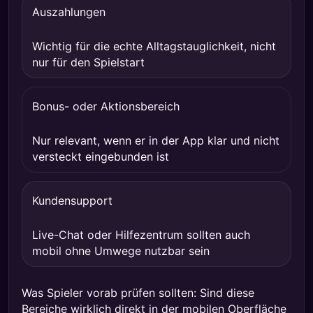
Auszahlungen
Wichtig für die echte Alltagstauglichkeit, nicht
nur für den Spielstart
Bonus- oder Aktionsbereich
Nur relevant, wenn er in der App klar und nicht
versteckt eingebunden ist
Kundensupport
Live-Chat oder Hilfezentrum sollten auch
mobil ohne Umwege nutzbar sein
Was Spieler vorab prüfen sollten: Sind diese
Bereiche wirklich direkt in der mobilen Oberfläche