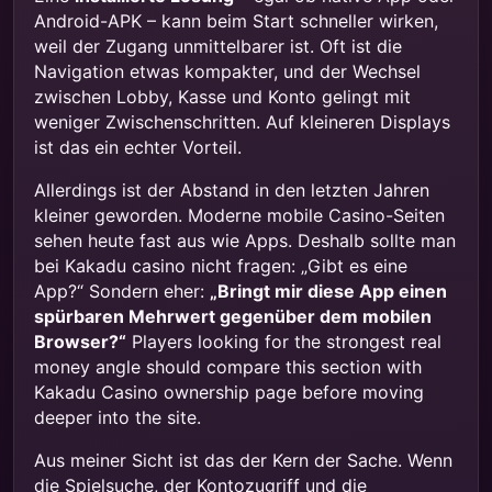
Android-APK – kann beim Start schneller wirken,
weil der Zugang unmittelbarer ist. Oft ist die
Navigation etwas kompakter, und der Wechsel
zwischen Lobby, Kasse und Konto gelingt mit
weniger Zwischenschritten. Auf kleineren Displays
ist das ein echter Vorteil.
Allerdings ist der Abstand in den letzten Jahren
kleiner geworden. Moderne mobile Casino-Seiten
sehen heute fast aus wie Apps. Deshalb sollte man
bei Kakadu casino nicht fragen: „Gibt es eine
App?“ Sondern eher:
„Bringt mir diese App einen
spürbaren Mehrwert gegenüber dem mobilen
Browser?“
Players looking for the strongest real
money angle should compare this section with
Kakadu Casino ownership page
before moving
deeper into the site.
Aus meiner Sicht ist das der Kern der Sache. Wenn
die Spielsuche, der Kontozugriff und die