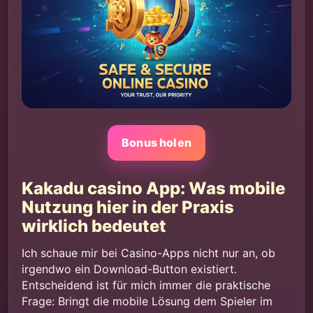
Bonus holen
Kakadu casino App: Was mobile
Nutzung hier in der Praxis
wirklich bedeutet
Ich schaue mir bei Casino-Apps nicht nur an, ob
irgendwo ein Download-Button existiert.
Entscheidend ist für mich immer die praktische
Frage: Bringt die mobile Lösung dem Spieler im