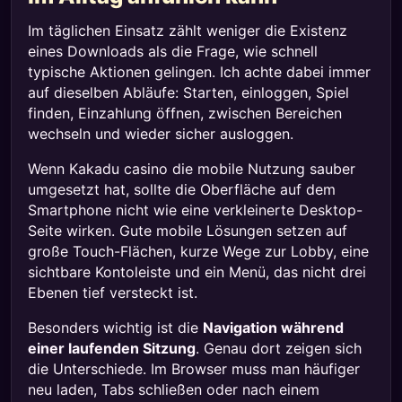
Im täglichen Einsatz zählt weniger die Existenz
eines Downloads als die Frage, wie schnell
typische Aktionen gelingen. Ich achte dabei immer
auf dieselben Abläufe: Starten, einloggen, Spiel
finden, Einzahlung öffnen, zwischen Bereichen
wechseln und wieder sicher ausloggen.
Wenn Kakadu casino die mobile Nutzung sauber
umgesetzt hat, sollte die Oberfläche auf dem
Smartphone nicht wie eine verkleinerte Desktop-
Seite wirken. Gute mobile Lösungen setzen auf
große Touch-Flächen, kurze Wege zur Lobby, eine
sichtbare Kontoleiste und ein Menü, das nicht drei
Ebenen tief versteckt ist.
Besonders wichtig ist die
Navigation während
einer laufenden Sitzung
. Genau dort zeigen sich
die Unterschiede. Im Browser muss man häufiger
neu laden, Tabs schließen oder nach einem