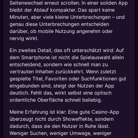
Seitenwechsel erneut scrollen. In einer soliden App
bleibt der Ablauf kompakter. Das spart keine
Minuten, aber viele kleine Unterbrechungen – und
genau diese Unterbrechungen entscheiden
darüber, ob mobile Nutzung angenehm oder
nervig wirkt.
Ein zweites Detail, das oft unterschätzt wird: Auf
dem Smartphone ist nicht die Spielauswahl allein
entscheidend, sondern wie schnell man zu
vertrauten Inhalten zurückkehrt. Wenn zuletzt
gespielte Titel, Favoriten oder Suchfunktionen gut
eingebunden sind, steigt der Nutzen der App
deutlich. Fehlt das, wirkt selbst eine optisch
ordentliche Oberfläche schnell beliebig.
Meine Erfahrung ist klar: Eine gute Casino-App
überzeugt nicht durch Showeffekte, sondern
dadurch, dass sie den Nutzer in Ruhe lässt.
Weniger Suchen, weniger Umwege, weniger