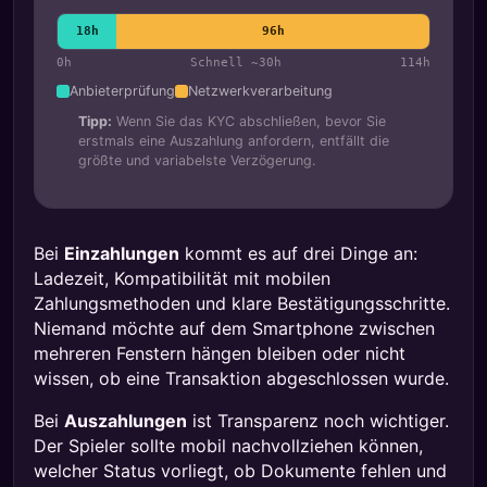
18h
96h
0h
Schnell ~30h
114h
Anbieterprüfung
Netzwerkverarbeitung
Tipp:
Wenn Sie das KYC abschließen, bevor Sie
erstmals eine Auszahlung anfordern, entfällt die
größte und variabelste Verzögerung.
Bei
Einzahlungen
kommt es auf drei Dinge an:
Ladezeit, Kompatibilität mit mobilen
Zahlungsmethoden und klare Bestätigungsschritte.
Niemand möchte auf dem Smartphone zwischen
mehreren Fenstern hängen bleiben oder nicht
wissen, ob eine Transaktion abgeschlossen wurde.
Bei
Auszahlungen
ist Transparenz noch wichtiger.
Der Spieler sollte mobil nachvollziehen können,
welcher Status vorliegt, ob Dokumente fehlen und