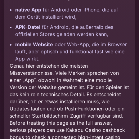
native App
für Android oder iPhone, die auf
dem Gerät installiert wird,
APK-Datei
für Android, die außerhalb des
offiziellen Stores geladen werden kann,
mobile Website
oder Web-App, die im Browser
läuft, aber optisch und funktional fast wie eine
App wirkt.
Genau hier entstehen die meisten
Missverständnisse. Viele Marken sprechen von
einer „App“, obwohl in Wahrheit eine mobile
Version der Website gemeint ist. Für den Spieler ist
das kein rein technisches Detail. Es entscheidet
darüber, ob er etwas installieren muss, wie
Updates laufen und ob Push-Funktionen oder ein
schneller Startbildschirm-Zugriff verfügbar sind.
Before treating this page as the full answer,
serious players can use
Kakadu Casino cashback
bonus
to check a connected high-intent casino