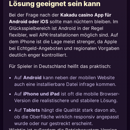
Lösung geeignet sein kann
Bei der Frage nach der
Kakadu casino App für
Android oder iOS
sollte man nüchtern bleiben. Im
Glücksspielbereich ist Android in der Regel
flexibler, weil APK-Installationen möglich sind. Auf
dem iPhone ist die Lage meist strenger, da Apple
bei Echtgeld-Angeboten und regionalen Vorgaben
deutlich enger kontrolliert.
Für Spieler in Deutschland heißt das praktisch:
Auf
Android
kann neben der mobilen Website
auch eine installierbare Datei infrage kommen.
Auf
iPhone und iPad
ist oft die mobile Browser-
Version die realistischere und stabilere Lösung.
Auf
Tablets
hängt die Qualität stark davon ab,
ob die Oberfläche wirklich responsiv angepasst
wurde oder nur gestreckt erscheint.
Wichtig ist außerdem die Betriebssystem-Version.