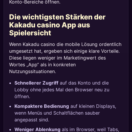
Konto-Bereiche öffnen.
Die wichtigsten Stärken der
Kakadu casino App aus
Spielersicht
Wenn Kakadu casino die mobile Lösung ordentlich
umgesetzt hat, ergeben sich einige klare Vorteile.
Diese liegen weniger im Marketingwert des
Wortes „App“ als in konkreten
Nutzungssituationen.
Schnellerer Zugriff
auf das Konto und die
Lobby ohne jedes Mal den Browser neu zu
öffnen.
Kompaktere Bedienung
auf kleinen Displays,
wenn Menüs und Schaltflächen sauber
angepasst sind.
Weniger Ablenkung
als im Browser, weil Tabs,