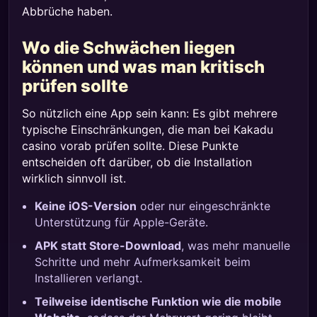
Abbrüche haben.
Wo die Schwächen liegen
können und was man kritisch
prüfen sollte
So nützlich eine App sein kann: Es gibt mehrere
typische Einschränkungen, die man bei Kakadu
casino vorab prüfen sollte. Diese Punkte
entscheiden oft darüber, ob die Installation
wirklich sinnvoll ist.
Keine iOS-Version
oder nur eingeschränkte
Unterstützung für Apple-Geräte.
APK statt Store-Download
, was mehr manuelle
Schritte und mehr Aufmerksamkeit beim
Installieren verlangt.
Teilweise identische Funktion wie die mobile